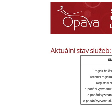
Aktuální stav služeb
Sl
Registr řidič
Technici registru
Registr siln
e-podání vyzvednutí
e-podání vyzvednu
e-podání vyzvednutí 