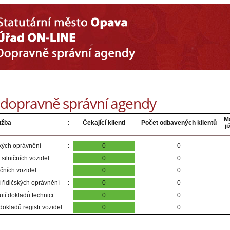
: dopravně správní agendy
Ma
užba
:
Čekající klienti
Počet odbavených klientů
j
ských oprávnění
:
0
0
 silničních vozidel
:
0
0
ičních vozidel
:
0
0
 řidičských oprávnění
:
0
0
tí dokladů technici
:
0
0
dokladů registr vozidel
:
0
0